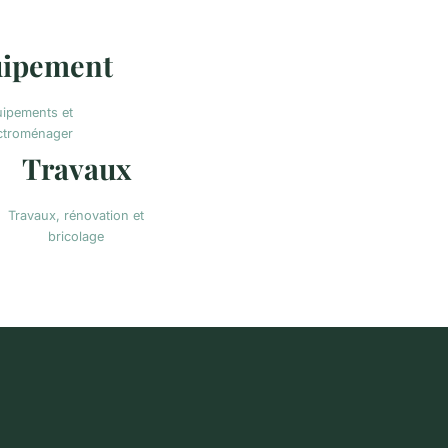
ipement
ipements et
ctroménager
Travaux
Travaux, rénovation et
bricolage