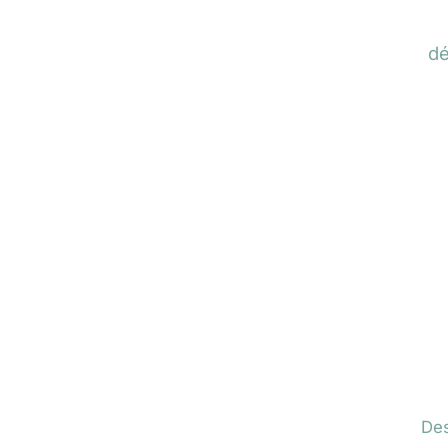
dé
Des