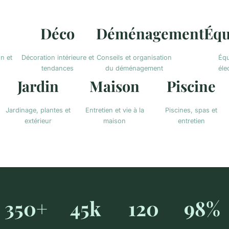
Déco
Déménagement
Équ
on et
Décoration intérieure et
Conseils et organisation
Équ
tendances
du déménagement
éle
Jardin
Maison
Piscine
Jardinage, plantes et
Entretien et vie à la
Piscines, spas et
extérieur
maison
entretien
350+
45k
120
98%