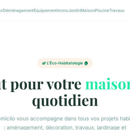
co
Déménagement
Équipement
Immo
Jardin
Maison
Piscine
Travaux
🌿 L'Éco-Habitatologie 🏠
t pour votre
maiso
quotidien
micilo vous accompagne dans tous vos projets habi
: aménagement, décoration, travaux, jardinage et