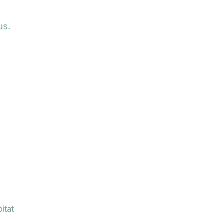
us.
itat