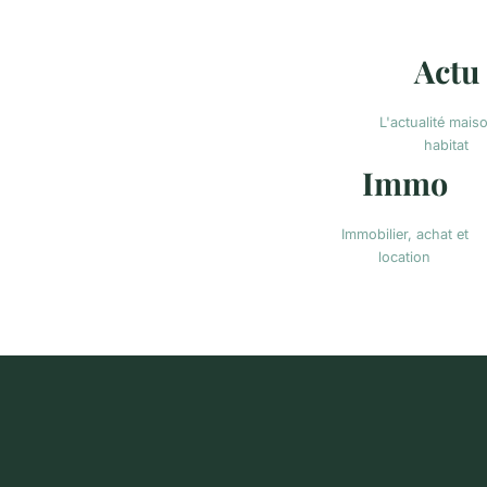
Actu
L'actualité mais
habitat
Immo
Immobilier, achat et
location