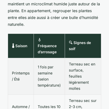
maintient un microclimat humide juste autour de la
plante. En appartement, regrouper les plantes
entre elles aide aussi à créer une bulle d’humidité
naturelle.
💧
🔍 Signes de
🌡️ Saison
Fréquence
soif
d’arrosage
Terreau sec en
1 fois par
surface,
Printemps
semaine
feuilles
/ Été
(selon
légèrement
température)
molles
Terreau sec sur
Automne /
Toutes les 10
2-3 cm,